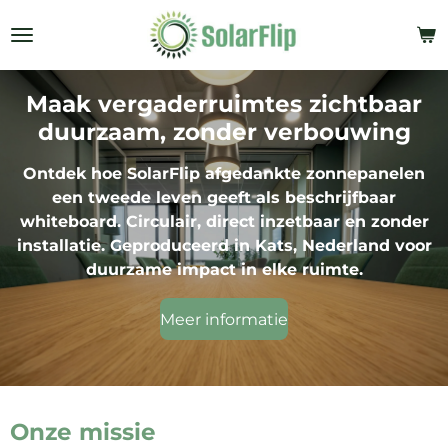
Ga
direct
naar
de
Maak vergaderruimtes zichtbaar
hoofdinhoud
duurzaam, zonder verbouwing
Ontdek hoe SolarFlip afgedankte zonnepanelen
een tweede leven geeft als beschrijfbaar
whiteboard. Circulair, direct inzetbaar en zonder
installatie. Geproduceerd in Kats, Nederland voor
duurzame impact in elke ruimte.
Meer informatie
Onze missie