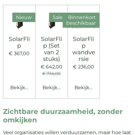
Nieuw
Sale!
Binnenkort
beschikbaar
SolarFli
SolarFli
SolarFli
p
p (Set
p
van 2
wandve
€ 367,00
stuks)
rsie
€ 642,00
€ 236,00
€ 734,00
Bekijk details
Bekijk details
Bekijk details
Zichtbare duurzaamheid, zonder
omkijken
Veel organisaties willen verduurzamen, maar hoe laat